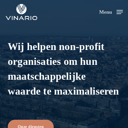
Skip
to
Menu
main
content
Wij helpen non-profit
organisaties om hun
maatschappelijke
waarde te maximaliseren
Onze diensten