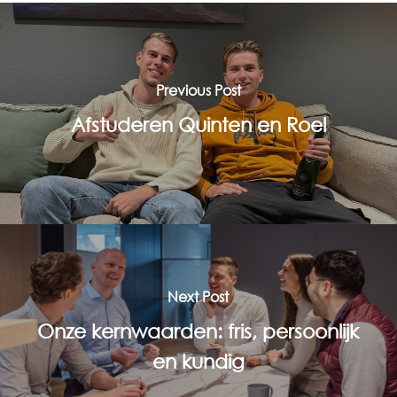
Previous Post
Afstuderen Quinten en Roel
Next Post
Onze kernwaarden: fris, persoonlijk
en kundig